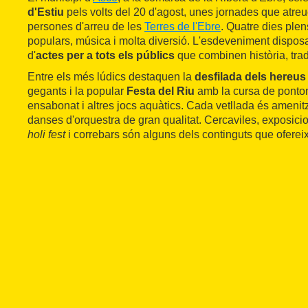
d'Estiu
pels volts del 20 d'agost, unes jornades que atr
persones d'arreu de les
Terres de l'Ebre
. Quatre dies ple
populars, música i molta diversió. L'esdeveniment disposa
d'
actes per a tots els públics
que combinen història, trad
Entre els més lúdics destaquen la
desfilada dels hereus
gegants i la popular
Festa del Riu
amb la cursa de pontone
ensabonat i altres jocs aquàtics. Cada vetllada és ameni
danses d'orquestra de gran qualitat. Cercaviles, exposicion
holi fest
i correbars són alguns dels continguts que oferei