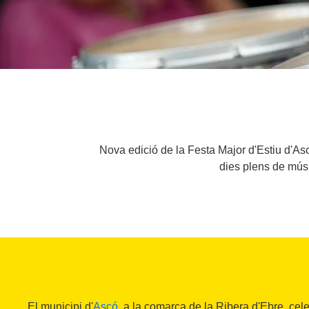
Nova edició de la Festa Major d'Estiu d'Asc
dies plens de músic
El municipi d'
Ascó
, a la comarca de la Ribera d'Ebre, cel