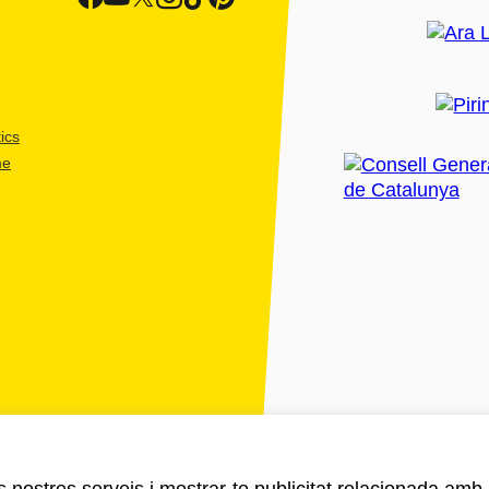
ics
me