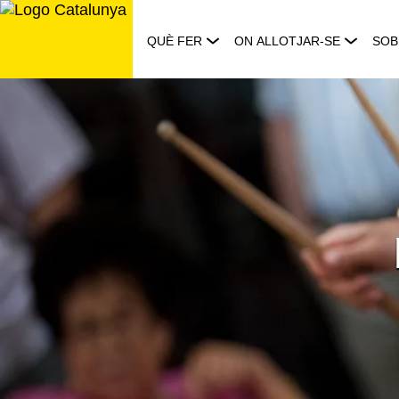
Saltar
al
QUÈ FER
ON ALLOTJAR-SE
SOB
contingut