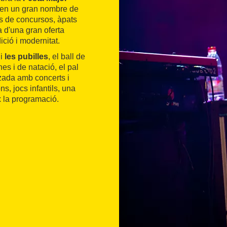
euen un gran nombre de
ns de concursos, àpats
 d'una gran oferta
ició i modernitat.
i
les pubilles
, el ball de
s i de natació, el pal
tzada amb concerts i
s, jocs infantils, una
x la programació.