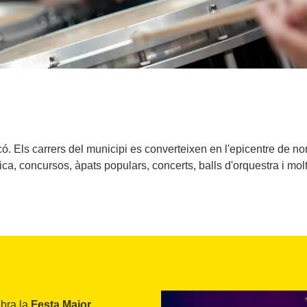
ó. Els carrers del municipi es converteixen en l'epicentre de no
a, concursos, àpats populars, concerts, balls d'orquestra i molte
ebra la
Festa Major