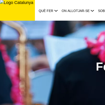
Saltar
al
QUÈ FER
ON ALLOTJAR-SE
SOB
contingut
F