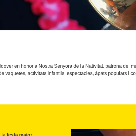
ldover en honor a Nostra Senyora de la Nativitat, patrona del mun
 vaquetes, activitats infantils, espectacles, àpats populars i con
a la
festa major