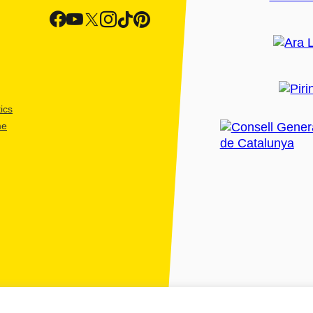
ics
me