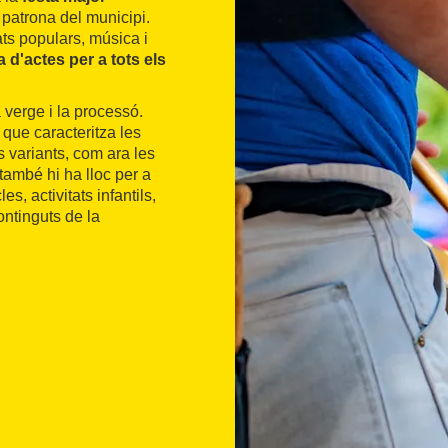
 patrona del municipi.
s populars, música i
a d'actes per a tots els
 verge i la processó.
a que caracteritza les
s variants, com ara les
també hi ha lloc per a
s, activitats infantils,
ontinguts de la