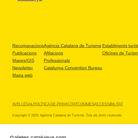
Recomanacions
Agència Catalana de Turisme
Establiments turíst
Publicacions
Afiliacions
Oficines de Turis
Mapes/GIS
Professionals
Newsletter
Catalunya Convention Bureau
Mapa web
AVÍS LEGAL
POLÍTICA DE PRIVACITAT
COOKIES
ACCESSIBILITAT
Copyright © 2026. Agència Catalana de Turisme. Tots els drets reservats.
Galetes catalunya.com