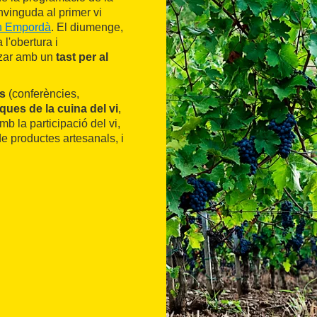
vinguda al primer vi
n Empordà
. El diumenge,
 l'obertura i
itzar amb un
tast per al
es
(conferències,
ues de la cuina del vi
,
b la participació del vi,
de productes artesanals, i