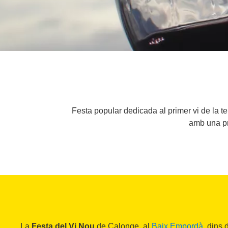
Festa popular dedicada al primer vi de la t
amb una pr
La
Festa del Vi Nou
de Calonge, al
Baix Empordà
, dins 