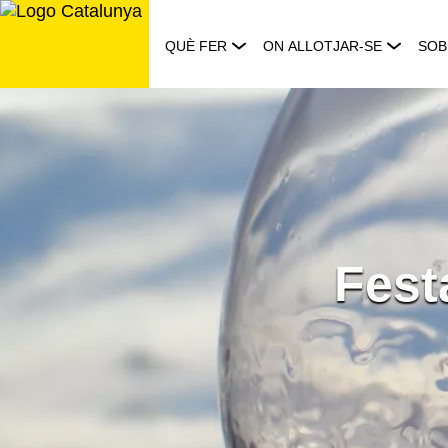
Saltar
al
QUÈ FER
ON ALLOTJAR-SE
SOB
contingut
Fest