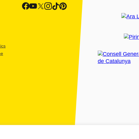
ics
me