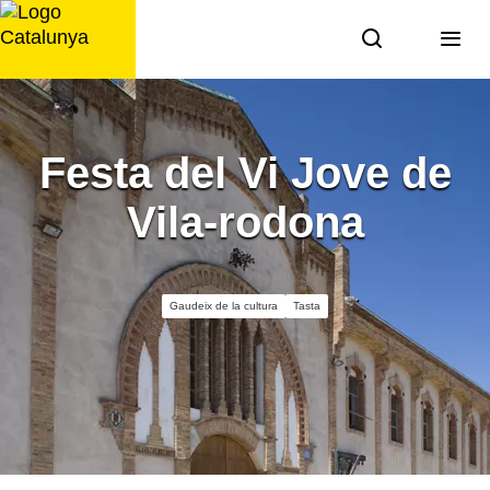
Saltar
al
contingut
Festa del Vi Jove de
Vila-rodona
Gaudeix de la cultura
Tasta