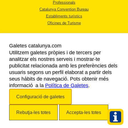
Professionals
Catalunya Convention Bureau
Establiments turístics
Oficines de Turisme
Galetes catalunya.com
Utilitzem galetes pròpies i de tercers per
analitzar els nostres serveis i mostrar-te
AVÍS LEGAL
publicitat relacionada amb les preferències dels
POLÍTICA DE PRIVACITAT
usuaris segons un perfil elaborat a partir dels
COOKIES
seus hàbits de navegació. Pots obtenir més
informació a la
Política de Galetes
ACCESSIBILITAT
.
Configuració de galetes
Copyright © 2026. Agència Catalana de Turisme. Tots els drets reservats.
Rebutja-les totes
Accepta-les totes