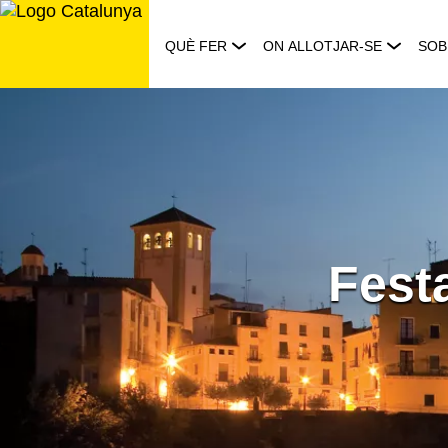
Saltar
al
QUÈ FER
ON ALLOTJAR-SE
SOB
contingut
Fest