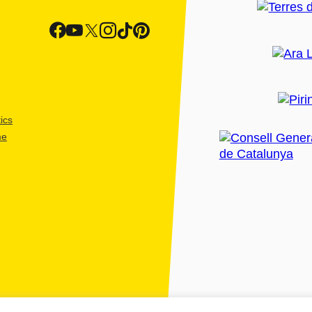
ics
me