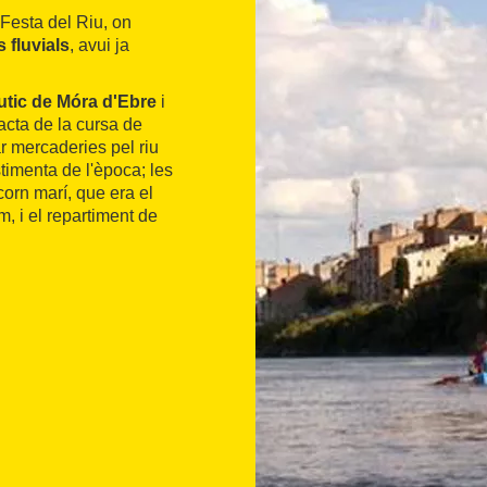
 Festa del Riu, on
s fluvials
, avui ja
tic de Móra d'Ebre
i
acta de la cursa de
r mercaderies pel riu
timenta de l'època; les
corn marí, que era el
em, i el repartiment de