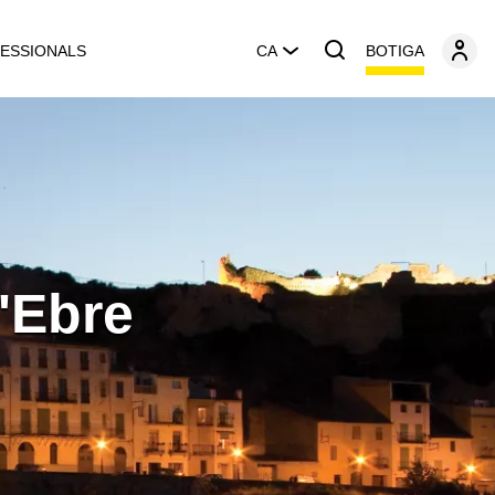
BOTIGA
ESSIONALS
CA
'Ebre