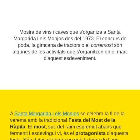
Mostra de vins i caves que s'organiza a Santa
Margarida i els Monjos des del 1973. El concurs de
poda, la gimcana de tractors o el
corremost
són
algunes de les activitats que s'organitzen en el marc
d'aquest esdeveniment.
A
Santa Margarida i els Monjos
se celebra la fi de la
verema amb la tradicional
Festa del Most de la
Ràpita
. El
most
, suc del raïm espremut abans que
fermenti i esdevingui vi, és el
protagonista
d'aquesta
festa. Són dates d'alegria en què la feina de l'any