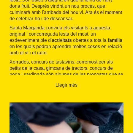
dona fruit. Després vindrà un nou procés, que
culminarà amb l'arribada del nou vi. Ara és el moment
de celebrar-ho i de descansar.
Santa Margarida convida els visitants a aquesta
original i concorreguda festa del most, un
esdeveniment ple d'
activitats
obertes a tota la
família
en les quals podran aprendre moltes coses en relació
amb el vi i el raïm.
Xerrades, concurs de tastavins, corremost per als
petits de la casa, gimcana de tractors, concurs de
poda i sardinada són algunes de les propostes que se
solen oferir per la festa.
Llegir més