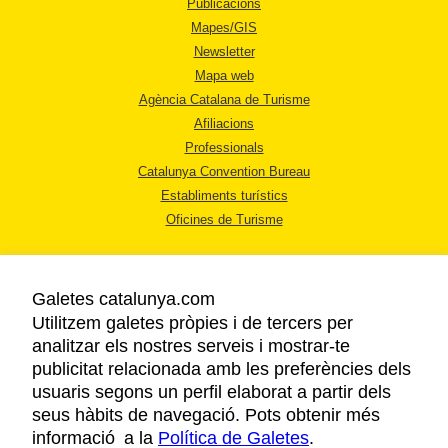
Publicacions
Mapes/GIS
Newsletter
Mapa web
Agència Catalana de Turisme
Afiliacions
Professionals
Catalunya Convention Bureau
Establiments turístics
Oficines de Turisme
Galetes catalunya.com
Utilitzem galetes pròpies i de tercers per
analitzar els nostres serveis i mostrar-te
AVÍS LEGAL
publicitat relacionada amb les preferències dels
POLÍTICA DE PRIVACITAT
usuaris segons un perfil elaborat a partir dels
COOKIES
seus hàbits de navegació. Pots obtenir més
informació a la
Política de Galetes
ACCESSIBILITAT
.