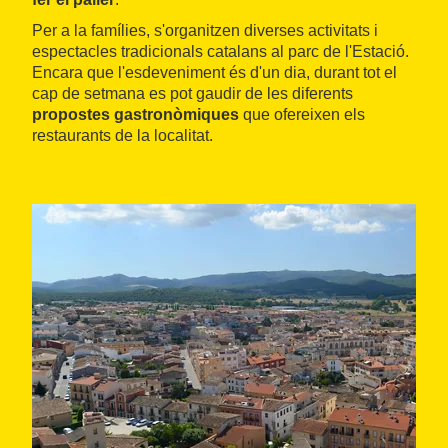
Per a la famílies, s'organitzen diverses activitats i
espectacles tradicionals catalans al parc de l'Estació.
Encara que l'esdeveniment és d'un dia, durant tot el
cap de setmana es pot gaudir de les diferents
propostes gastronòmiques
que ofereixen els
restaurants de la localitat.