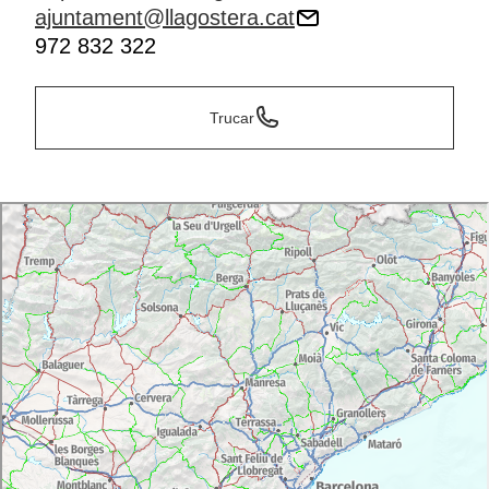
ajuntament@llagostera.cat
972 832 322
Trucar