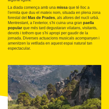
La diada comença amb una
missa
que té lloc a
l'ermita que duu el mateix nom, situada en plena zona
forestal del
Mas de Prades
, als afores del nucli urbà.
Mentrestant, a l'exterior, s'hi cuina una gran
paella
popular
que més tard degustaran vilatans, visitants,
devots i tothom que s'hi apropi per gaudir de la
jornada. Diverses actuacions musicals acompanyen i
amenitzen la vetllada en aquest espai natural tan
espectacular.