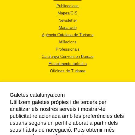
Publicacions
Mapes/GIS
Newsletter
Mapa web
Agència Catalana de Turisme
Afiliacions
Professionals
Catalunya Convention Bureau
Establiments turístics
Oficines de Turisme
Galetes catalunya.com
Utilitzem galetes pròpies i de tercers per
analitzar els nostres serveis i mostrar-te
AVÍS LEGAL
publicitat relacionada amb les preferències dels
POLÍTICA DE PRIVACITAT
usuaris segons un perfil elaborat a partir dels
COOKIES
seus hàbits de navegació. Pots obtenir més