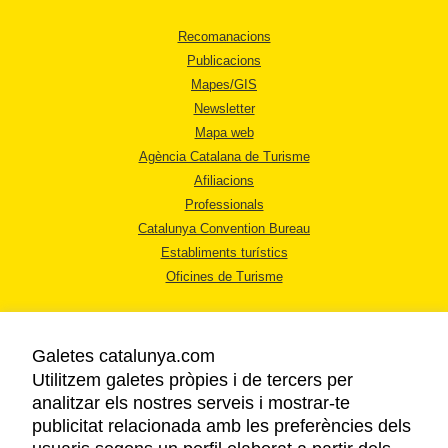
Recomanacions
Publicacions
Mapes/GIS
Newsletter
Mapa web
Agència Catalana de Turisme
Afiliacions
Professionals
Catalunya Convention Bureau
Establiments turístics
Oficines de Turisme
Galetes catalunya.com
Utilitzem galetes pròpies i de tercers per
analitzar els nostres serveis i mostrar-te
AVÍS LEGAL
publicitat relacionada amb les preferències dels
POLÍTICA DE PRIVACITAT