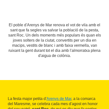
El poble d'Arenys de Mar renova el vot de vila amb el
sant que fa segles va salvar la població de la pesta,
sant Roc. Un dels moments més populars és quan els
joves solters de la ciutat, convertits per un dia en
macips, vestits de blanc i amb faixa vermella, van
ruixant la gent durant tot el dia amb l'almorratxa plena
d'aigua de colònia.
La festa major petita d'
Arenys de Mar
, a la comarca
del Maresme, se celebra cada mes d'agost en honor
del seu patró,
sant Roc
, de qui es diu que fa segles