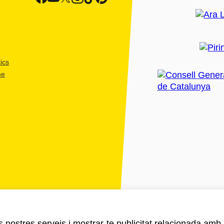
ics
me
ls nostres serveis i mostrar-te publicitat relacionada amb