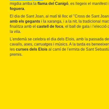
migdia arriba la
flama del Canigó
, es llegeix el manifest 
foguera
.
El dia de Sant Joan, al matí té lloc el "Cross de Sant Joan
amb els gegants
i la xaranga, i a la nit, la tradicional ma
finalitza amb el
castell de focs
, el ball de gala i l'elecció
la vila.
L'endemà se celebra el dia dels Elois, amb la passada del
cavalls, ases, carruatges i músics. A la tarda es beneeixen
les
curses dels Elois
al camí de l'ermita de Sant Sebasti
premis.