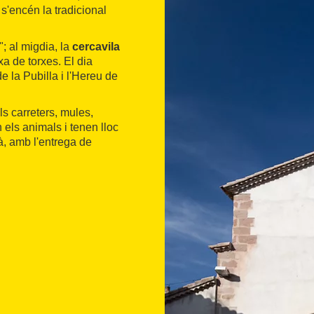
i s'encén la tradicional
"; al migdia, la
cercavila
rxa de torxes. El dia
 de la Pubilla i l'Hereu de
s carreters, mules,
 els animals i tenen lloc
à, amb l'entrega de