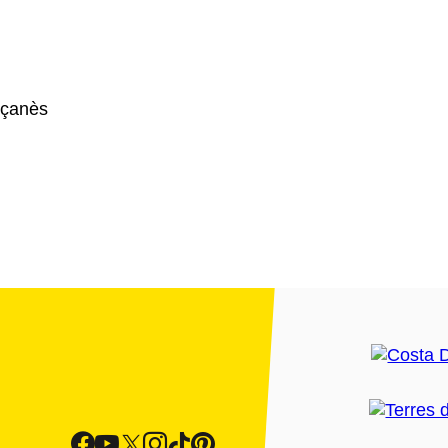
uçanès