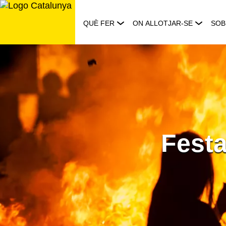
Saltar
al
QUÈ FER
ON ALLOTJAR-SE
SOB
contingut
Festa