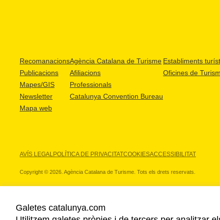
Recomanacions
Agència Catalana de Turisme
Establiments turíst
Publicacions
Afiliacions
Oficines de Turis
Mapes/GIS
Professionals
Newsletter
Catalunya Convention Bureau
Mapa web
AVÍS LEGAL
POLÍTICA DE PRIVACITAT
COOKIES
ACCESSIBILITAT
Copyright © 2026. Agència Catalana de Turisme. Tots els drets reservats.
Galetes catalunya.com
Utilitzem galetes pròpies i de tercers per analitzar e