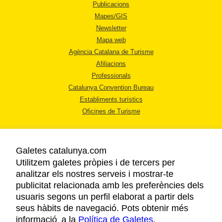
Publicacions
Mapes/GIS
Newsletter
Mapa web
Agència Catalana de Turisme
Afiliacions
Professionals
Catalunya Convention Bureau
Establiments turístics
Oficines de Turisme
Galetes catalunya.com
Utilitzem galetes pròpies i de tercers per
analitzar els nostres serveis i mostrar-te
AVÍS LEGAL
publicitat relacionada amb les preferències dels
POLÍTICA DE PRIVACITAT
usuaris segons un perfil elaborat a partir dels
COOKIES
seus hàbits de navegació. Pots obtenir més
informació a la
Política de Galetes
ACCESSIBILITAT
.