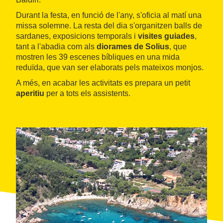
Durant la festa, en funció de l'any, s'oficia al matí una
missa solemne. La resta del dia s'organitzen balls de
sardanes, exposicions temporals i
visites guiades
,
tant a l'abadia com als
diorames de Solius
, que
mostren les 39 escenes bíbliques en una mida
reduïda, que van ser elaborats pels mateixos monjos.
A més, en acabar les activitats es prepara un petit
aperitiu
per a tots els assistents.