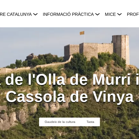
RE CATALUNYA
INFORMACIÓ PRÀCTICA
MICE
PROF
 de l'Olla de Murri i
Cassola de Vinya
Gaudeix de la cultura
Tasta