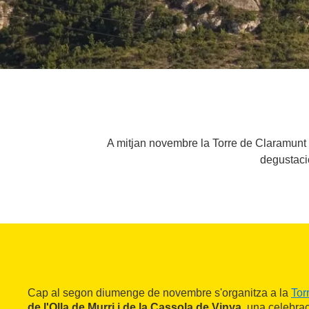
A mitjan novembre la Torre de Claramunt c
degustació
Cap al segon diumenge de novembre s'organitza a la
Tor
de l'Olla de Murri i de la Cassola de Vinya
, una celebra