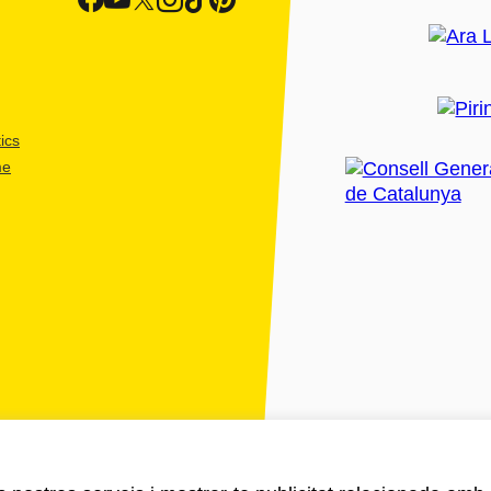
ics
me