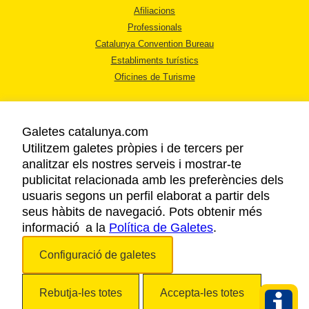
Afiliacions
Professionals
Catalunya Convention Bureau
Establiments turístics
Oficines de Turisme
Galetes catalunya.com
Utilitzem galetes pròpies i de tercers per
analitzar els nostres serveis i mostrar-te
AVÍS LEGAL
publicitat relacionada amb les preferències dels
POLÍTICA DE PRIVACITAT
usuaris segons un perfil elaborat a partir dels
COOKIES
seus hàbits de navegació. Pots obtenir més
informació a la
Política de Galetes
ACCESSIBILITAT
.
Configuració de galetes
Copyright © 2026. Agència Catalana de Turisme. Tots els drets reservats.
Rebutja-les totes
Accepta-les totes