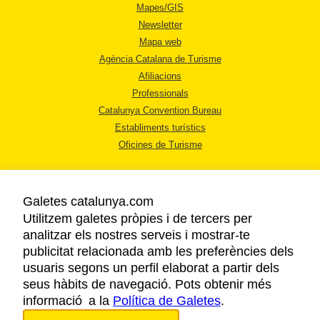
Mapes/GIS
Newsletter
Mapa web
Agència Catalana de Turisme
Afiliacions
Professionals
Catalunya Convention Bureau
Establiments turístics
Oficines de Turisme
Galetes catalunya.com
Utilitzem galetes pròpies i de tercers per
analitzar els nostres serveis i mostrar-te
AVÍS LEGAL
publicitat relacionada amb les preferències dels
POLÍTICA DE PRIVACITAT
usuaris segons un perfil elaborat a partir dels
COOKIES
seus hàbits de navegació. Pots obtenir més
informació a la
Política de Galetes
ACCESSIBILITAT
.