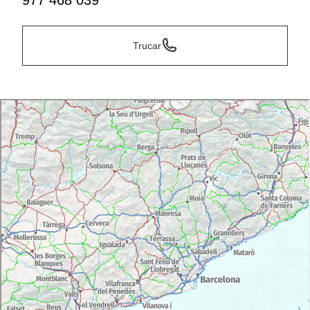
977 468 039
Trucar