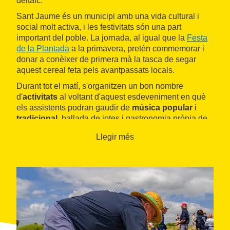
deltaic.
Sant Jaume és un municipi amb una vida cultural i
social molt activa, i les festivitats són una part
important del poble. La jornada, al igual que la
Festa
de la Plantada
a la primavera, pretén commemorar i
donar a conèixer de primera mà la tasca de segar
aquest cereal feta pels avantpassats locals.
Durant tot el matí, s'organitzen un bon nombre
d'
activitats
al voltant d'aquest esdeveniment en què
els assistents podran gaudir de
música popular
i
tradicional
, ballada de jotes i gastronomia pròpia de
les
Terres de l'Ebre
.
Llegir més