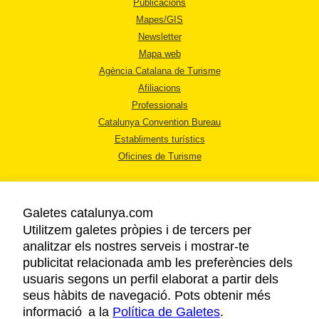
Publicacions
Mapes/GIS
Newsletter
Mapa web
Agència Catalana de Turisme
Afiliacions
Professionals
Catalunya Convention Bureau
Establiments turístics
Oficines de Turisme
Galetes catalunya.com
Utilitzem galetes pròpies i de tercers per
analitzar els nostres serveis i mostrar-te
AVÍS LEGAL
publicitat relacionada amb les preferències dels
POLÍTICA DE PRIVACITAT
usuaris segons un perfil elaborat a partir dels
COOKIES
seus hàbits de navegació. Pots obtenir més
informació a la
Política de Galetes
ACCESSIBILITAT
.