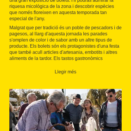
una gran exposició de bolets. Hi podràs admirar la
riquesa micològica de la zona i descobrir espècies
que només floreixen en aquesta temporada tan
especial de l'any.
Malgrat que per tradició és un poble de pescadors i de
pagesos, al llarg d'aquesta jornada les parades
s'omplen de color i de sabor amb un altre tipus de
producte. Els bolets són els protagonistes d'una festa
que també acull articles d'artesania, embotits i altres
aliments de la tardor. Els tastos gastronòmics
permeten degustar plats elaborats amb bolets i
ingredients de la terra, mentre que els tallers
Llegir més
artesanals acosten el visitant a les tradicions i
mostren oficis lligats al món rural.
Per als més petits, activitats lúdiques i d'exploració
fan que la festa sigui una experiència per a tota la
família. Passejar entre parades, provar sabors
autèntics i compartir moments amb els amics i
coneguts converteix la Festa del Bolet de Premià de
Mar en una cita imprescindible de la temporada.