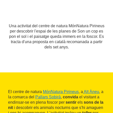
Una activitat del centre de natura MónNatura Pirineus
per descobrir l'espai de les planes de Son un cop es
pon el sol i el paisatge queda immers en la foscor. Es
tracta d'una proposta en català recomanada a partir
dels set anys.
El centre de natura
MónNatura Pirineus
, a
Alt Àneu
, a
la comarca del
Pallars Sobirà
,
convida
el visitant a
endinsar-se en plena foscor per
sentir
els
sons de la
nit
i descobrir els animals nocturns que s'hi amaguen
i ens hi acompanyen. L'activitat inclou un
taller
per