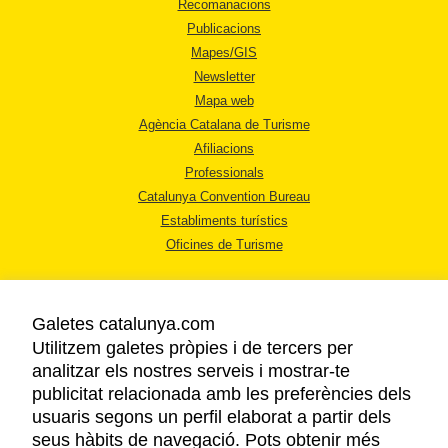
Recomanacions
Publicacions
Mapes/GIS
Newsletter
Mapa web
Agència Catalana de Turisme
Afiliacions
Professionals
Catalunya Convention Bureau
Establiments turístics
Oficines de Turisme
Galetes catalunya.com
Utilitzem galetes pròpies i de tercers per
analitzar els nostres serveis i mostrar-te
AVÍS LEGAL
publicitat relacionada amb les preferències dels
POLÍTICA DE PRIVACITAT
usuaris segons un perfil elaborat a partir dels
COOKIES
seus hàbits de navegació. Pots obtenir més