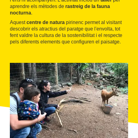
aprendre els mètodes de
rastreig de la fauna
nocturna
.
Aquest
centre de natura
pirinenc permet al visitant
descobrir els atractius del paratge que l'envolta, tot
fent valdre la cultura de la sostenibilitat i el respecte
pels diferents elements que configuren el paisatge.