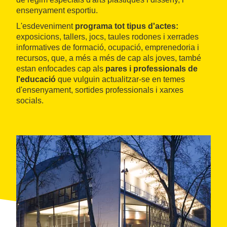
ensenyament esportiu.
L'esdeveniment
programa tot tipus d'actes:
exposicions, tallers, jocs, taules rodones i xerrades
informatives de formació, ocupació, emprenedoria i
recursos, que, a més a més de cap als joves, també
estan enfocades cap als
pares i professionals de
l'educació
que vulguin actualitzar-se en temes
d'ensenyament, sortides professionals i xarxes
socials.