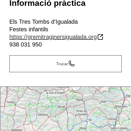
Informació pràctica
Els Tres Tombs d'Igualada
Festes infantils
https://gremitraginersigualada.org
938 031 950
Trucar