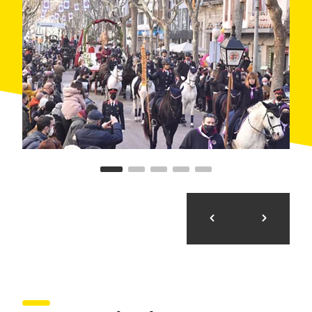
El
diumenge dels Tres Tombs
, el primer després del
dia de Sant Antoni (17 de gener), la jornada comença
de bon matí amb la preparació minuciosa dels cavalls,
que són guarnits amb els seus millors atuells per a la
benedicció. Els integrants del gremi treballen durant
setmanes per deixar a punt els carros i els carruatges,
assegurant-se que tot llueixi en la màxima esplendor i
qualitat.
A més de la desfilada, la festa ofereix una
àmplia
programació d’activitats
, amb concursos, xerrades,
àpats populars i la degustació del
tradicional tortell
de Sant Antoni.