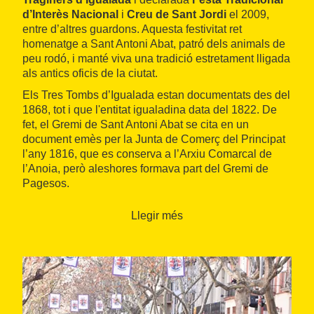
d’Interès Nacional
i
Creu de Sant Jordi
el 2009,
entre d’altres guardons. Aquesta festivitat ret
homenatge a Sant Antoni Abat, patró dels animals de
peu rodó, i manté viva una tradició estretament lligada
als antics oficis de la ciutat.
Els Tres Tombs d’Igualada estan documentats des del
1868, tot i que l'entitat igualadina data del 1822. De
fet, el Gremi de Sant Antoni Abat se cita en un
document emès per la Junta de Comerç del Principat
l’any 1816, que es conserva a l’Arxiu Comarcal de
l’Anoia, però aleshores formava part del Gremi de
Pagesos.
L’acte central de la festa és la
desfilada de cavalls i
Llegir més
de carruatges engalanats
, que recorre el centre
històric d’Igualada fent les
tradicionals tres voltes
.
Hi participen les banderes, el fanal, la pubilla i les
dames d’honor, els genets, els carros i la carrossa del
sant, que conjuntament ofereixen un espectacle ple
d’història i simbolisme.