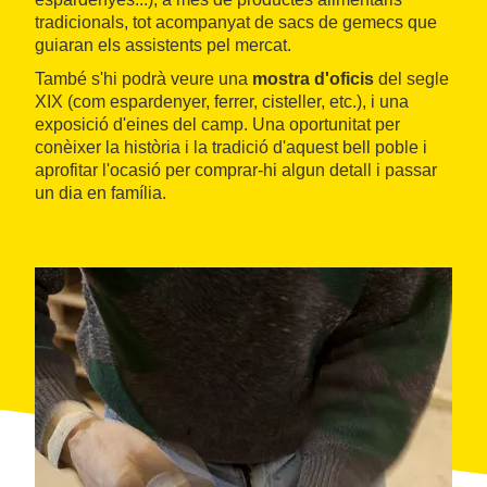
tradicionals, tot acompanyat de sacs de gemecs que
guiaran els assistents pel mercat.
També s'hi podrà veure una
mostra d'oficis
del segle
XIX (com espardenyer, ferrer, cisteller, etc.), i una
exposició d'eines del camp. Una oportunitat per
conèixer la història i la tradició d'aquest bell poble i
aprofitar l'ocasió per comprar-hi algun detall i passar
un dia en família.