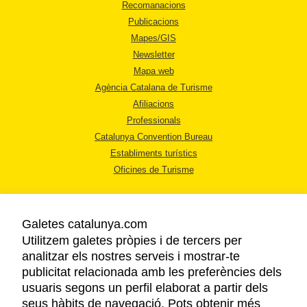
Recomanacions
Publicacions
Mapes/GIS
Newsletter
Mapa web
Agència Catalana de Turisme
Afiliacions
Professionals
Catalunya Convention Bureau
Establiments turístics
Oficines de Turisme
Galetes catalunya.com
Utilitzem galetes pròpies i de tercers per
analitzar els nostres serveis i mostrar-te
AVÍS LEGAL
publicitat relacionada amb les preferències dels
POLÍTICA DE PRIVACITAT
usuaris segons un perfil elaborat a partir dels
COOKIES
seus hàbits de navegació. Pots obtenir més