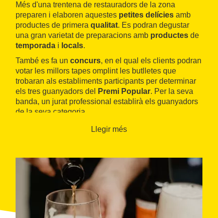
Més d'una trentena de restauradors de la zona
preparen i elaboren aquestes
petites delícies
amb
productes de primera
qualitat
. Es podran degustar
una gran varietat de preparacions amb
productes
de
temporada
i
locals
.
També es fa un
concurs
, en el qual els clients podran
votar les millors tapes omplint les butlletes que
trobaran als establiments participants per determinar
els tres guanyadors del
Premi Popular
. Per la seva
banda, un jurat professional establirà els guanyadors
de la seva categoria.
Un format que permet gaudir, tot passejant i agafant
Llegir més
forces en els diferents locals, de l'arribada de la
primavera amb els amics i la família, així com del
poble de Reus, el seu patrimoni i els seus carrers.