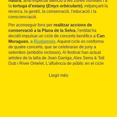
natura
, amb especial atenció a les zones humides i a
la
tortuga d'estany (
Emys orbicularis
)
, mitjançant la
recerca, la gestió, la conservació, l'educació i la
conscienciació.
Per aconseguir fons per
realitzar accions de
conservació a la Plana de la Selva
, l'entitat ha
decidit impulsar un cicle de concerts benèfics a
Can
Moragues
, a
Riudarenes
. Aquest cicle es conforma
de quatre concerts, que se celebraran de juny a
setembre (ambdós inclosos). Al festival han actuat
artistes de la talla de Joan Garriga, Alex Serra & Toti
Dub i River Omelet. L'afluència de públic en el cicle
de concerts i els fons que es puguin recaptar seran
determinants a l'hora de poder dur a terme aquestes
Llegir més
accions de conservació.
Eixida vol ser una activitat cultural de contacte amb la
natura i posar de manifest la necessitat que tenim
d'eixir i gaudir-ne. Aquests concerts es realitzaran a
l'espai Can Moragues, amb vistes del
Montseny
, per a
retrobar-se amb la natura. A l'espai també s'hi troba el
Rebost de Can Moragues
, restaurant amb botiga