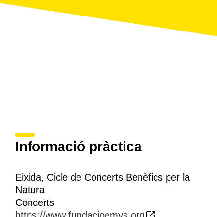
ecològica gestionat per la Fundació Emys, els
beneficis del qual també es destinen a les accions de
conservació de la natura i al suport de la pagesia
ecològica de la zona.
Informació pràctica
Eixida, Cicle de Concerts Benèfics per la
Natura
Concerts
https://www.fundacioemys.org