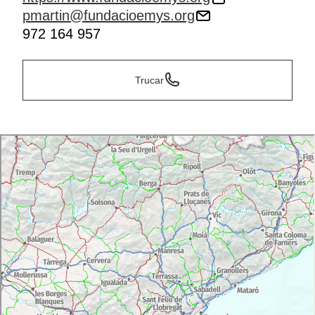
pmartin@fundacioemys.org
972 164 957
Trucar