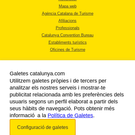
Mapa web
Agència Catalana de Turisme
Afiliacions
Professionals
Catalunya Convention Bureau
Establiments turístics
Oficines de Turisme
Galetes catalunya.com
Utilitzem galetes pròpies i de tercers per
analitzar els nostres serveis i mostrar-te
AVÍS LEGAL
publicitat relacionada amb les preferències dels
POLÍTICA DE PRIVACITAT
usuaris segons un perfil elaborat a partir dels
COOKIES
seus hàbits de navegació. Pots obtenir més
informació a la
Política de Galetes
ACCESSIBILITAT
.
Configuració de galetes
Copyright © 2026. Agència Catalana de Turisme. Tots els drets reservats.