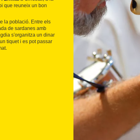
pi que reuneix un bon
e la població. Entre els
lada de sardanes amb
dia s'organitza un dinar
n tiquet i es pot passar
mat.