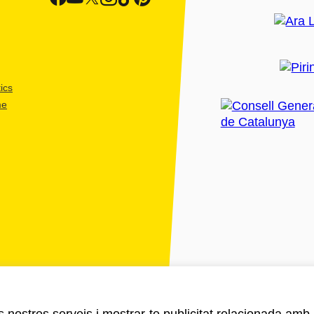
ics
me