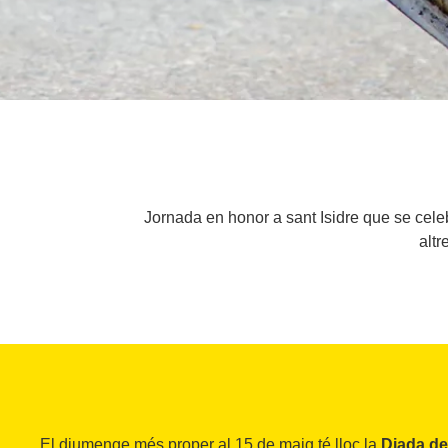
Jornada en honor a sant Isidre que se cele
altr
El diumenge més proper al 15 de maig té lloc la
Diada de