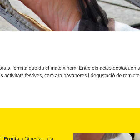
bra a l'ermita que du el mateix nom. Entre els actes destaquen 
es activitats festives, com ara havaneres i degustació de rom cr
 l'Ermita
a Ginestar, a la