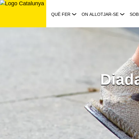
Saltar
al
QUÈ FER
ON ALLOTJAR-SE
SOB
contingut
Diada