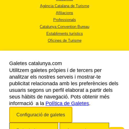
Agència Catalana de Turisme
Afiliacions
Professionals
Catalunya Convention Bureau
Establiments turístics
Oficines de Turisme
Galetes catalunya.com
Utilitzem galetes pròpies i de tercers per
analitzar els nostres serveis i mostrar-te
AVÍS LEGAL
publicitat relacionada amb les preferències dels
POLÍTICA DE PRIVACITAT
usuaris segons un perfil elaborat a partir dels
COOKIES
seus hàbits de navegació. Pots obtenir més
informació a la
Política de Galetes
ACCESSIBILITAT
.
Configuració de galetes
Copyright © 2026. Agència Catalana de Turisme. Tots els drets reservats.