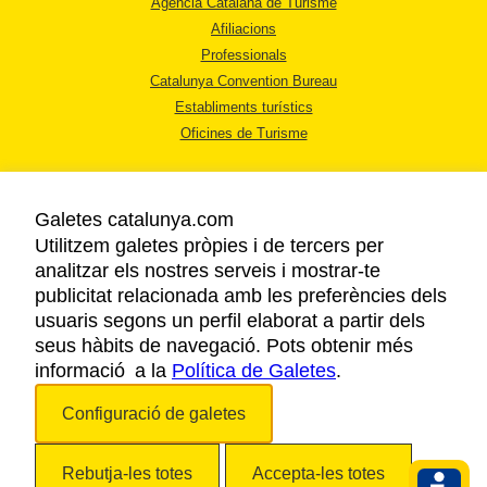
Agència Catalana de Turisme
Afiliacions
Professionals
Catalunya Convention Bureau
Establiments turístics
Oficines de Turisme
Galetes catalunya.com
Utilitzem galetes pròpies i de tercers per
analitzar els nostres serveis i mostrar-te
AVÍS LEGAL
publicitat relacionada amb les preferències dels
POLÍTICA DE PRIVACITAT
usuaris segons un perfil elaborat a partir dels
COOKIES
seus hàbits de navegació. Pots obtenir més
informació a la
Política de Galetes
ACCESSIBILITAT
.
Configuració de galetes
Copyright © 2026. Agència Catalana de Turisme. Tots els drets reservats.
Rebutja-les totes
Accepta-les totes