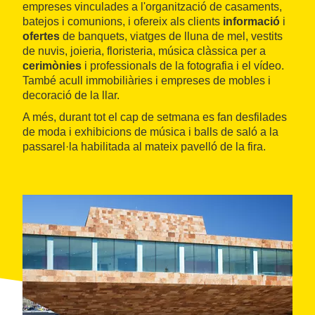
empreses vinculades a l'organització de casaments,
batejos i comunions, i ofereix als clients
informació
i
ofertes
de banquets, viatges de lluna de mel, vestits
de nuvis, joieria, floristeria, música clàssica per a
cerimònies
i professionals de la fotografia i el vídeo.
També acull immobiliàries i empreses de mobles i
decoració de la llar.
A més, durant tot el cap de setmana es fan desfilades
de moda i exhibicions de música i balls de saló a la
passarel·la habilitada al mateix pavelló de la fira.