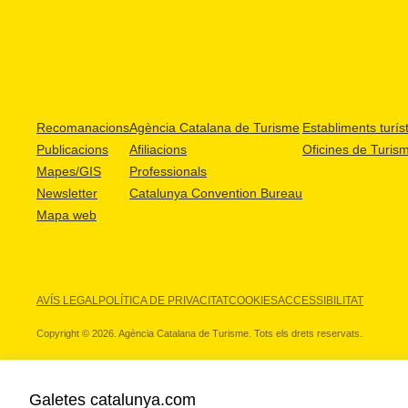
Recomanacions
Agència Catalana de Turisme
Establiments turíst
Publicacions
Afiliacions
Oficines de Turis
Mapes/GIS
Professionals
Newsletter
Catalunya Convention Bureau
Mapa web
AVÍS LEGAL
POLÍTICA DE PRIVACITAT
COOKIES
ACCESSIBILITAT
Copyright © 2026. Agència Catalana de Turisme. Tots els drets reservats.
Galetes catalunya.com