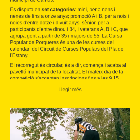
Es disputa en
set categories
: mini, per a nens i
nenes de fins a onze anys; promoció A i B, per a nois i
noies d'entre dotze i divuit anys; sènior, per a
participants d'entre dinou i 34, i veterans A, B i C, que
agrupa gent a partir de 35 i majors de 55. La Cursa
Popular de Porqueres és una de les curses del
calendari del Circuit de Curses Populars del Pla de
l'Estany.
El recorregut és circular, és a dir, comença i acaba al
pavelló municipal de la localitat. El mateix dia de la
competició s'accepten inscripcions fins a les 9.15
hores o fins a arribar als 400 assistents.
Llegir més