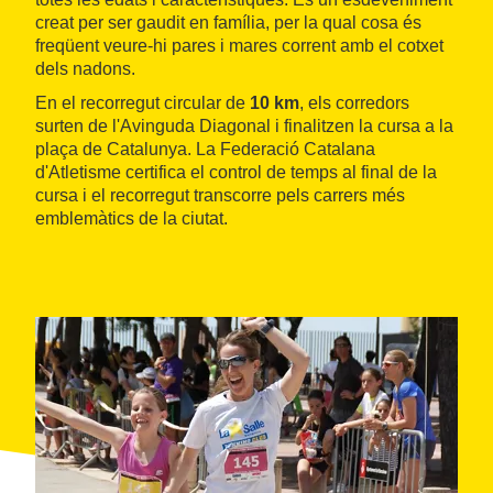
creat per ser gaudit en família, per la qual cosa és
freqüent veure-hi pares i mares corrent amb el cotxet
dels nadons.
En el recorregut circular de
10 km
, els corredors
surten de l'Avinguda Diagonal i finalitzen la cursa a la
plaça de Catalunya. La Federació Catalana
d'Atletisme certifica el control de temps al final de la
cursa i el recorregut transcorre pels carrers més
emblemàtics de la ciutat.