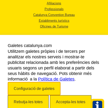
Afiliacions
Professionals
Catalunya Convention Bureau
Establiments turístics
Oficines de Turisme
Galetes catalunya.com
Utilitzem galetes pròpies i de tercers per
analitzar els nostres serveis i mostrar-te
AVÍS LEGAL
publicitat relacionada amb les preferències dels
POLÍTICA DE PRIVACITAT
usuaris segons un perfil elaborat a partir dels
COOKIES
seus hàbits de navegació. Pots obtenir més
informació a la
Política de Galetes
ACCESSIBILITAT
.
Configuració de galetes
Copyright © 2026. Agència Catalana de Turisme. Tots els drets reservats.
Rebutja-les totes
Accepta-les totes