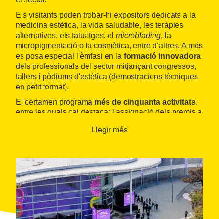
Els visitants poden trobar-hi expositors dedicats a la
medicina estètica, la vida saludable, les teràpies
alternatives, els tatuatges, el
microblading
, la
micropigmentació o la cosmètica, entre d’altres. A més
es posa especial l'èmfasi en la
formació innovadora
dels professionals del sector mitjançant congressos,
tallers i pòdiums d'estètica (demostracions tècniques
en petit format).
El certamen programa
més de cinquanta activitats
,
entre les quals cal destacar l'assignació dels premis a
la innovació i R+D atorgats per la Revista
Vida
Llegir més
Estética & SPA
.