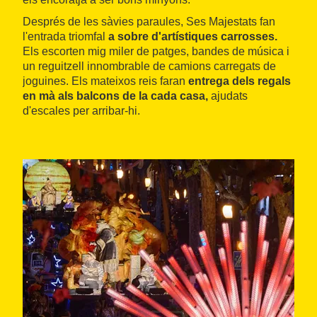
Després de les sàvies paraules, Ses Majestats fan
l'entrada triomfal
a sobre d'artístiques carrosses.
Els escorten mig miler de patges, bandes de música i
un reguitzell innombrable de camions carregats de
joguines. Els mateixos reis faran
entrega dels regals
en mà als balcons de la cada casa,
ajudats
d'escales per arribar-hi.