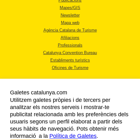
Publicacions
Mapes/GIS
Newsletter
Mapa web
Agència Catalana de Turisme
Afiliacions
Professionals
Catalunya Convention Bureau
Establiments turístics
Oficines de Turisme
Galetes catalunya.com
Utilitzem galetes pròpies i de tercers per
analitzar els nostres serveis i mostrar-te
AVÍS LEGAL
publicitat relacionada amb les preferències dels
POLÍTICA DE PRIVACITAT
usuaris segons un perfil elaborat a partir dels
COOKIES
seus hàbits de navegació. Pots obtenir més
informació a la
Política de Galetes
ACCESSIBILITAT
.