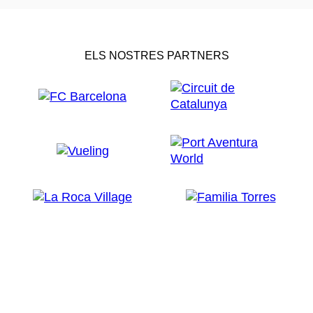
Detalls pràctics del Canet
Rock
ELS NOSTRES PARTNERS
Ubicació:
Canet de Mar.
Públic:
Tots els públics.
Com arribar-hi:
En
tren
, la
línia R1
de Rodalies
té parada al municipi, i els trens passen cada
15-30 minuts en direcció a Blanes o Maçanet-
Massanes. En
cotxe
, es pot accedir per
l'autopista C-32 i sortir per la sortida cap a Canet
de Mar/Arenys de Mar, o per la carretera N-II
vorejant la costa
.
Des de Girona, es pot agafar
l'autopista AP-7 en direcció sud fins a connectar
amb la C-32 o utilitzar la carretera N-II. També hi
ha diverses empreses d'
autobús interurbà
que
arriben fins al municipi. Durant els dies del
festival, l'ajuntament habilita milers de places
per
aparcar
. Un cop a Canet de Mar, trobareu
indicacions per arribar-hi.