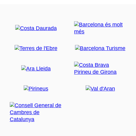
direcció a Arenys de Mar i ofereix un entorn més
natural i tranquil.
Ruta Modernista
El gran referent del Modernisme local és l'arquitecte
Lluís Domènech i Montaner, que compta amb una
casa-museu
, convertida avui en Oficina d'Informació i
Turisme.
Aquesta oficina organitza la
ruta modernista
, amb
set itineraris guiats
que permeten comentar el
conjunt patrimonial del municipi, amb visites a edificis
com l'
Ateneu
i la
casa Roura
, i a l'interior dels
boscos de Pedracastell, el castell de Santa
Florentina, reformat i ampliat pel mateix arquitecte el
1910.
Els itineraris no només recorren l'obra de Domènech i
Montaner, sinó que també permeten conèixer les
construccions d'altres arquitectes presents a la vila,
com
Puig i Cadafalch
, o altres estils, com el neogòtic.