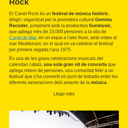
Rock
El Canet Rock és un
festival de música històric
,
dirigit i organitzat per la promotora cultural
Gemma
Recoder
, juntament amb la productora
Sunmusic
,
que aplega més de 23.000 persones a la vila de
Canet de Mar
, en un espai a l'aire lliure, amb vistes al
mar Mediterrani, en el qual es va celebrar el festival
per primera vegada l'any 1975.
És una de les grans celebracions musicals del
calendari català,
una sola gran nit de concerts
que
aplega milers de persones, una comunitat fidel a un
festival que s'ha convertit en punt de trobada entre les
diferents generacions dels amants de la
música
catalana
. L'èxit radica en el fet que combina grups
Llegir més
llegendaris amb els artistes més destacats i
emergents del pop, pop-rock, música urbana i fusió en
català.
Història i evolució del