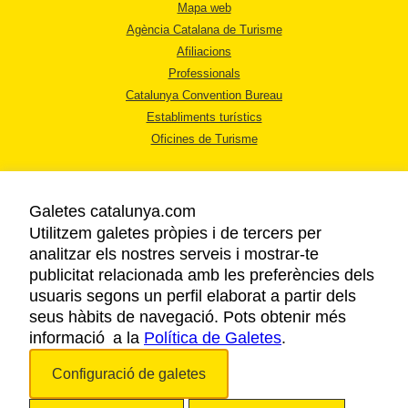
Mapa web
Agència Catalana de Turisme
Afiliacions
Professionals
Catalunya Convention Bureau
Establiments turístics
Oficines de Turisme
Galetes catalunya.com
Utilitzem galetes pròpies i de tercers per
analitzar els nostres serveis i mostrar-te
AVÍS LEGAL
publicitat relacionada amb les preferències dels
POLÍTICA DE PRIVACITAT
usuaris segons un perfil elaborat a partir dels
COOKIES
seus hàbits de navegació. Pots obtenir més
informació a la
Política de Galetes
ACCESSIBILITAT
.
Configuració de galetes
Copyright © 2026. Agència Catalana de Turisme. Tots els drets reservats.