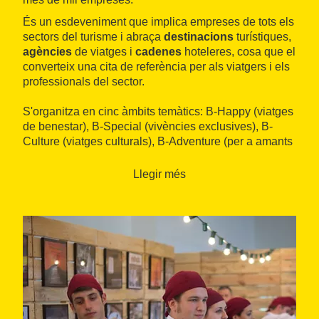
És un esdeveniment que implica empreses de tots els
sectors del turisme i abraça
destinacions
turístiques,
agències
de viatges i
cadenes
hoteleres, cosa que el
converteix una cita de referència per als viatgers i els
professionals del sector.
S'organitza en cinc àmbits temàtics: B-Happy (viatges
de benestar), B-Special (vivències exclusives), B-
Culture (viatges culturals), B-Adventure (per a amants
de la natura, l'esport i l'aventura) i B -Delicious
(experiències gastronòmiques).
Llegir més