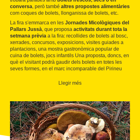
conversa
, però també
altres propostes alimentàries
com coques de bolets, llonganissa de bolets, etc.
La fira s'emmarca en les
Jornades Micològiques del
Pallars Jussà
, que proposa
activitats durant tota la
setmana prèvia
a la fira: recollides de bolets al bosc,
xerrades, concursos, exposicions, visites guiades a
plantacions, una mostra gastronòmica popular de
cuina de bolets, jocs infantils Una proposta, doncs, en
què el visitant podrà gaudir dels bolets en totes les
seves formes, en el marc incomparable del Pirineu
català.
Llegir més