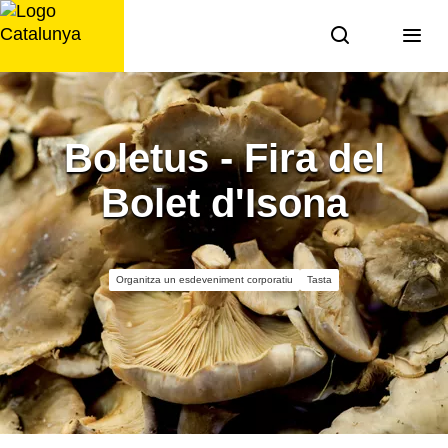
Saltar
al
contingut
Boletus - Fira del
Bolet d'Isona
Organitza un esdeveniment corporatiu
Tasta