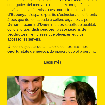
conegudes del mercat, oferint un recorregut únic a
través de les diferents zones productores de
vi
d'Espanya.
L'espai expositiu s’estructura en diferents
àrees que donen cabuda a cellers organitzats per
Denominacions d'Origen
i altres segells de qualitat;
cellers, grups,
distribuïdors i associacions de
productors
, i empreses que ofereixen equips,
accessoris i serveis.
Un dels objectius de la fira és crear les màximes
oportunitats de negoci,
de manera que el programa
de convidats té en compte tant els grans
decisors de
compra i importadors
de països estratègics per al vi
Llegir més
espanyol (Estats Units, Alemanya, Canadà, Països
Baixos, la Xina, el Regne Unit, Bèlgica, Mèxic o el
Japó) com els compradors nacionals.
El programa d'activitats reuneix
experts, crítics,
Masters of Wine, sommeliers
i destacats
elaboradors
del panorama vitivinícola actual. A més
de
tastos
inèdits i una extensa barra de vins, les
activitats abordaran grans reptes i macrotendències