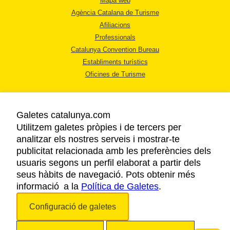
Mapa web
Agència Catalana de Turisme
Afiliacions
Professionals
Catalunya Convention Bureau
Establiments turístics
Oficines de Turisme
Galetes catalunya.com
Utilitzem galetes pròpies i de tercers per
analitzar els nostres serveis i mostrar-te
AVÍS LEGAL
publicitat relacionada amb les preferències dels
POLÍTICA DE PRIVACITAT
usuaris segons un perfil elaborat a partir dels
COOKIES
seus hàbits de navegació. Pots obtenir més
informació a la
Política de Galetes
ACCESSIBILITAT
.
Configuració de galetes
Copyright © 2026. Agència Catalana de Turisme. Tots els drets reservats.