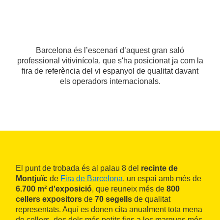
Barcelona és l’escenari d’aquest gran saló
professional vitivinícola, que s'ha posicionat ja com la
fira de referència del vi espanyol de qualitat davant
els operadors internacionals.
El punt de trobada és al palau 8 del
recinte de
Montjuïc
de
Fira de Barcelona
, un espai amb més de
6.700 m² d'exposició
, que reuneix més de
800
cellers expositors
de
70 segells
de qualitat
representats. Aquí es donen cita anualment tota mena
de cellers, des dels més petits fins a les marques més