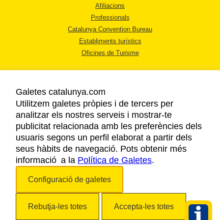
Afiliacions
Professionals
Catalunya Convention Bureau
Establiments turístics
Oficines de Turisme
Galetes catalunya.com
Utilitzem galetes pròpies i de tercers per
analitzar els nostres serveis i mostrar-te
AVÍS LEGAL
publicitat relacionada amb les preferències dels
POLÍTICA DE PRIVACITAT
usuaris segons un perfil elaborat a partir dels
COOKIES
seus hàbits de navegació. Pots obtenir més
informació a la
Política de Galetes
ACCESSIBILITAT
.
Configuració de galetes
Copyright © 2026. Agència Catalana de Turisme. Tots els drets reservats.
Rebutja-les totes
Accepta-les totes