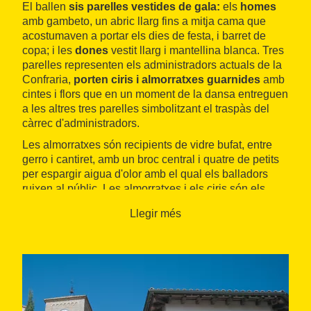
El ballen
sis parelles vestides de gala:
els
homes
amb gambeto, un abric llarg fins a mitja cama que
acostumaven a portar els dies de festa, i barret de
copa; i les
dones
vestit llarg i mantellina blanca. Tres
parelles representen els administradors actuals de la
Confraria,
porten ciris i almorratxes guarnides
amb
cintes i flors que en un moment de la dansa entreguen
a les altres tres parelles simbolitzant el traspàs del
càrrec d'administradors.
Les almorratxes són recipients de vidre bufat, entre
gerro i cantiret, amb un broc central i quatre de petits
per espargir aigua d'olor amb el qual els balladors
ruixen al públic. Les almorratxes i els ciris són els
símbols que representen els càrrecs que els balladors
Llegir més
s'intercanvien.
Formades per gent del poble,
les parelles de
balladors es van renovant anualment
. L'
Esbart
Sant Genís
és qui té cura de la conservació del
vestuari i els encarregats d'ensenyar la dansa als
nous pabordes.