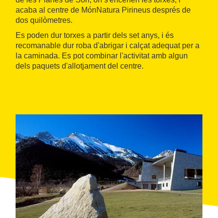
acaba al centre de MónNatura Pirineus després de
dos quilòmetres.
Es poden dur torxes a partir dels set anys, i és
recomanable dur roba d'abrigar i calçat adequat per a
la caminada. Es pot combinar l'activitat amb algun
dels paquets d'allotjament del centre.