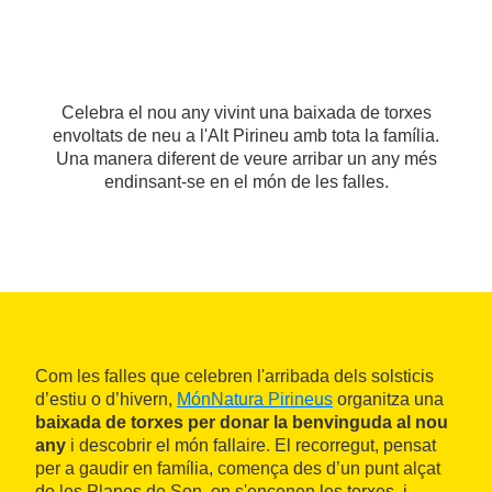
Celebra el nou any vivint una baixada de torxes
envoltats de neu a l'Alt Pirineu amb tota la família.
Una manera diferent de veure arribar un any més
endinsant-se en el món de les falles.
Com les falles que celebren l'arribada dels solsticis
d’estiu o d’hivern,
MónNatura Pirineus
organitza una
baixada de torxes per donar la benvinguda al nou
any
i descobrir el món fallaire. El recorregut, pensat
per a gaudir en família, comença des d’un punt alçat
de les Planes de Son, on s'encenen les torxes, i