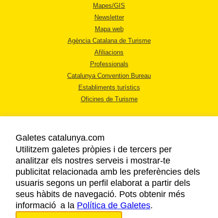
Mapes/GIS
Newsletter
Mapa web
Agència Catalana de Turisme
Afiliacions
Professionals
Catalunya Convention Bureau
Establiments turístics
Oficines de Turisme
Galetes catalunya.com
Utilitzem galetes pròpies i de tercers per
analitzar els nostres serveis i mostrar-te
AVÍS LEGAL
publicitat relacionada amb les preferències dels
POLÍTICA DE PRIVACITAT
usuaris segons un perfil elaborat a partir dels
COOKIES
seus hàbits de navegació. Pots obtenir més
informació a la
Política de Galetes
ACCESSIBILITAT
.