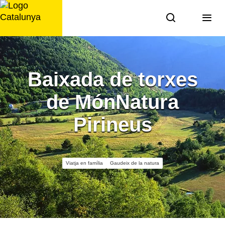
Saltar
al
contingut
Baixada de torxes
de MónNatura
Pirineus
Viatja en família
Gaudeix de la natura