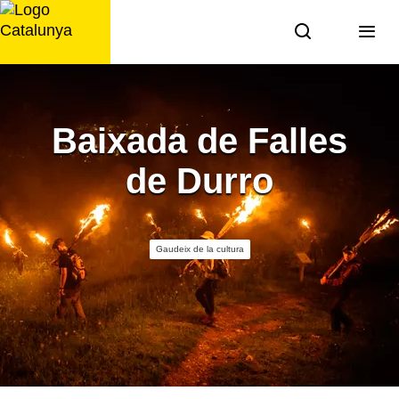
Saltar
al
contingut
Baixada de Falles
de Durro
Gaudeix de la cultura