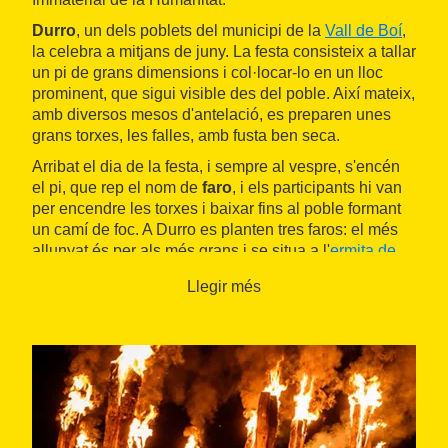
Durro
, un dels poblets del municipi de la
Vall de Boí
,
la celebra a mitjans de juny. La festa consisteix a tallar
un pi de grans dimensions i col·locar-lo en un lloc
prominent, que sigui visible des del poble. Així mateix,
amb diversos mesos d'antelació, es preparen unes
grans torxes, les falles, amb fusta ben seca.
Arribat el dia de la festa, i sempre al vespre, s'encén
el pi, que rep el nom de
faro
, i els participants hi van
per encendre les torxes i baixar fins al poble formant
un camí de foc. A Durro es planten tres faros: el més
allunyat és per als més grans i se situa a l'
ermita de
Sant Quirc
; el més proper és per als petits i se situa a
Llegir més
la Creueta, i n'hi ha un altre a mig camí. En arribar al
centre de la vila, es llancen les falles a terra per
formar una gran foguera i queda inaugurada la festa.