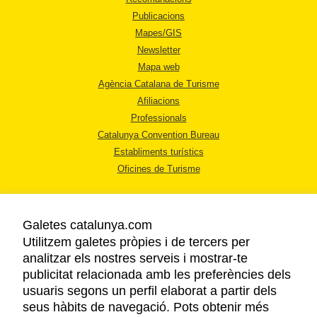
Publicacions
Mapes/GIS
Newsletter
Mapa web
Agència Catalana de Turisme
Afiliacions
Professionals
Catalunya Convention Bureau
Establiments turístics
Oficines de Turisme
Galetes catalunya.com
Utilitzem galetes pròpies i de tercers per
analitzar els nostres serveis i mostrar-te
AVÍS LEGAL
publicitat relacionada amb les preferències dels
POLÍTICA DE PRIVACITAT
usuaris segons un perfil elaborat a partir dels
COOKIES
seus hàbits de navegació. Pots obtenir més