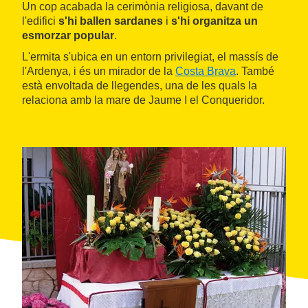
Un cop acabada la cerimònia religiosa, davant de
l'edifici
s'hi ballen sardanes
i
s'hi organitza un
esmorzar popular
.
L'ermita s'ubica en un entorn privilegiat, el massís de
l'Ardenya, i és un mirador de la
Costa Brava
. També
està envoltada de llegendes, una de les quals la
relaciona amb la mare de Jaume I el Conqueridor.