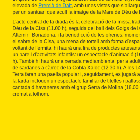
elevada de
Premià de Dalt
, amb unes vistes que s’allargu
per un santuari que acull la imatge de la Mare de Déu de 
L'acte central de la diada és la celebració de la missa tra
Déu de la Cisa (11.00 h), seguida del ball dels Goigs de 
Altemir i Bonadona, i la benedicció de les ofrenes, momen
el sabre de la Cisa, una mena de tortell amb forma d'espasa
voltant de l'ermita, hi haurà una fira de productes artesans
un parell d'activitats infantils: un espectacle d'animació (1
h). També hi haurà una xerrada mediambiental per a adults
de sardanes a càrrec de la Cobla Xaloc (12.30 h). A les 1
Terra faran una paella popular i, seguidament, es jugarà al
la tarda inclouen un espectacle familiar de titelles i pallas
cantada d’havaneres amb el grup Serra de Molina (18.00 h
cremat a tothom.