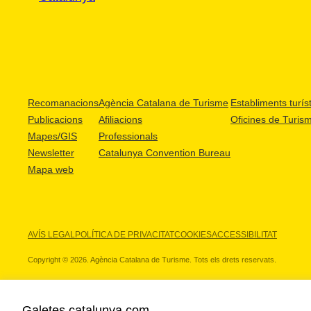
Recomanacions
Agència Catalana de Turisme
Establiments turíst
Publicacions
Afiliacions
Oficines de Turis
Mapes/GIS
Professionals
Newsletter
Catalunya Convention Bureau
Mapa web
AVÍS LEGAL
POLÍTICA DE PRIVACITAT
COOKIES
ACCESSIBILITAT
Copyright © 2026. Agència Catalana de Turisme. Tots els drets reservats.
Galetes catalunya.com