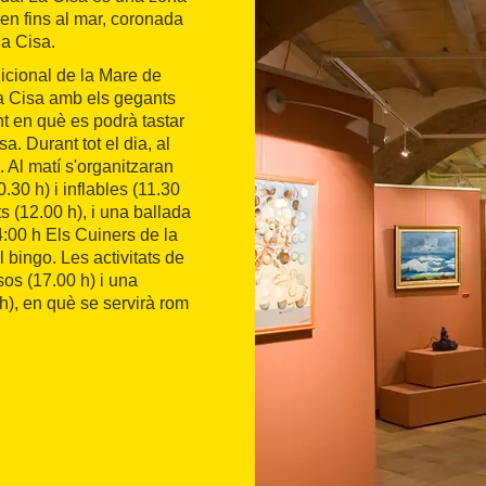
en fins al mar, coronada
la Cisa.
dicional de la Mare de
la Cisa amb els gegants
t en què es podrà tastar
. Durant tot el dia, al
. Al matí s'organitzaran
0.30 h) i inflables (11.30
 (12.00 h), i una ballada
4:00 h Els Cuiners de la
 bingo. Les activitats de
sos (17.00 h) i una
), en què se servirà rom