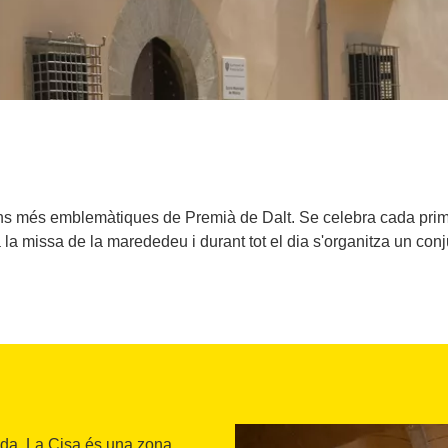
ns més emblemàtiques de Premià de Dalt. Se celebra cada prime
a missa de la marededeu i durant tot el dia s'organitza un conjun
nada. La Cisa és una zona