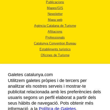
Publicacions
Mapes/GIS
Newsletter
Mapa web
Agència Catalana de Turisme
Afiliacions
Professionals
Catalunya Convention Bureau
Establiments turístics
Oficines de Turisme
Galetes catalunya.com
Utilitzem galetes pròpies i de tercers per
analitzar els nostres serveis i mostrar-te
AVÍS LEGAL
publicitat relacionada amb les preferències dels
POLÍTICA DE PRIVACITAT
usuaris segons un perfil elaborat a partir dels
COOKIES
seus hàbits de navegació. Pots obtenir més
informació a la
Política de Galetes
ACCESSIBILITAT
.