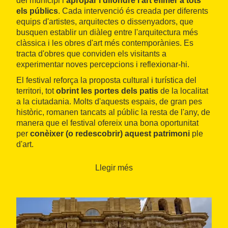
del municipi i
apropar i difondre l'art efímer a tots
els públics
. Cada intervenció és creada per diferents
equips d'artistes, arquitectes o dissenyadors, que
busquen establir un diàleg entre l'arquitectura més
clàssica i les obres d'art més contemporànies. Es
tracta d'obres que conviden els visitants a
experimentar noves percepcions i reflexionar-hi.
El festival reforça la proposta cultural i turística del
territori, tot
obrint les portes dels patis
de la localitat
a la ciutadania. Molts d'aquests espais, de gran pes
històric, romanen tancats al públic la resta de l'any, de
manera que el festival ofereix una bona oportunitat
per
conèixer (o redescobrir) aquest patrimoni
ple
d'art.
Llegir més