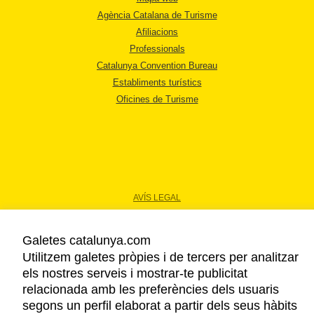
Agència Catalana de Turisme
Afiliacions
Professionals
Catalunya Convention Bureau
Establiments turístics
Oficines de Turisme
AVÍS LEGAL
POLÍTICA DE PRIVACITAT
COOKIES
Galetes catalunya.com
ACCESSIBILITAT
Utilitzem galetes pròpies i de tercers per analitzar
els nostres serveis i mostrar-te publicitat
relacionada amb les preferències dels usuaris
Copyright © 2026. Agència Catalana de Turisme. Tots els drets reservats.
segons un perfil elaborat a partir dels seus hàbits