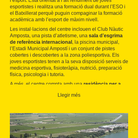
l’esport. Està orientat a l’alt rendiment de joves
esportistes i realitza una formació dual durant l’ESO i
el Batxillerat perquè puguin compaginar la formació
acadèmica amb l’esport de màxim nivell.
Les instal·lacions del centre inclouen el Club Nàutic
Amposta, una pista d’atletisme, una
sala d’esgrima
de referència internacional
, la piscina municipal,
l’Estadi Municipal Ampostí i un conjunt de pistes
cobertes i descobertes a la zona poliesportiva. Els
joves esportistes tenen a la seva disposició serveis de
medicina esportiva, fisioteràpia, nutrició, preparació
física, psicologia i tutoria.
A més, el centre compta amb una
residència per a
esportistes
de 44 places en 22 habitacions dobles.
Llegir més
Pot allotjar equips i esportistes durant la seva
preparació i inclou nombrosos serveis
complementaris, com menjador, sala de televisió,
biblioteca o connexió a Internet entre d’altres.