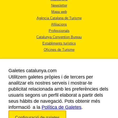
Newsletter
Mapa web
Agència Catalana de Turisme
Afiliacions
Professionals
Catalunya Convention Bureau
Establiments turístics
Oficines de Turisme
Galetes catalunya.com
Utilitzem galetes pròpies i de tercers per
analitzar els nostres serveis i mostrar-te
AVÍS LEGAL
publicitat relacionada amb les preferències dels
POLÍTICA DE PRIVACITAT
usuaris segons un perfil elaborat a partir dels
COOKIES
seus hàbits de navegació. Pots obtenir més
informació a la
Política de Galetes
ACCESSIBILITAT
.
Configuració de galetes