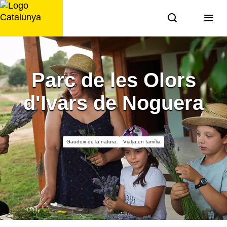
Saltar
al
contingut
Parc de les Olors
d'Ivars de Noguera
Gaudeix de la natura
Viatja en família