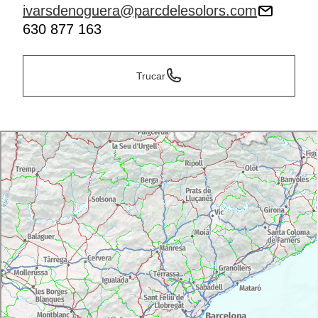
ivarsdenoguera@parcdelesolors.com
630 877 163
Trucar