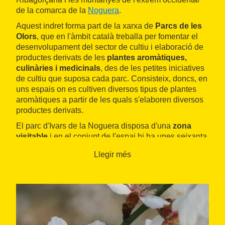
de la comarca de la
Noguera
.
Aquest indret forma part de la xarxa de
Parcs de les
Olors
, que en l'àmbit català treballa per fomentar el
desenvolupament del sector de cultiu i elaboració de
productes derivats de les
plantes aromàtiques,
culinàries i medicinals
, des de les petites iniciatives
de cultiu que suposa cada parc. Consisteix, doncs, en
uns espais on es cultiven diversos tipus de plantes
aromàtiques a partir de les quals s'elaboren diversos
productes derivats.
El parc d'Ivars de la Noguera disposa d'una
zona
visitable
i en el conjunt de l'espai hi ha unes seixanta
plantes medicinals i aromàtiques. Ubicat a la finca Ca
Llegir més
la Ferratina, el parc és gestionat per una família que, a
més d'aquestes plantes, també cultiva arbres fruiters
autòctons de la zona. Disposa d'una
botiga
on es
poden adquirir els productes de Parcs de les Olors i
també fruites de proximitat. S'hi realitzen també
cursos i tallers per a totes les edats.