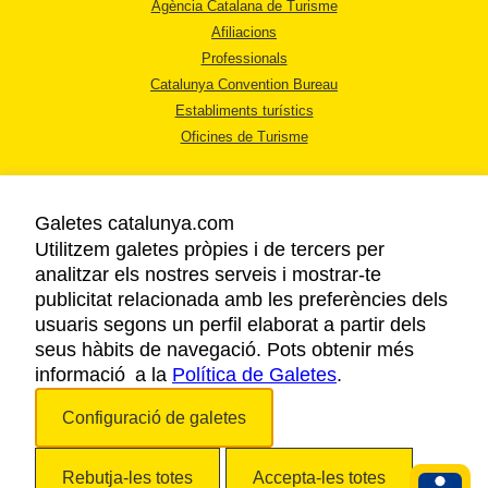
Agència Catalana de Turisme
Afiliacions
Professionals
Catalunya Convention Bureau
Establiments turístics
Oficines de Turisme
Galetes catalunya.com
Utilitzem galetes pròpies i de tercers per
analitzar els nostres serveis i mostrar-te
AVÍS LEGAL
publicitat relacionada amb les preferències dels
POLÍTICA DE PRIVACITAT
usuaris segons un perfil elaborat a partir dels
COOKIES
seus hàbits de navegació. Pots obtenir més
informació a la
Política de Galetes
ACCESSIBILITAT
.
Configuració de galetes
Copyright © 2026. Agència Catalana de Turisme. Tots els drets reservats.
Rebutja-les totes
Accepta-les totes