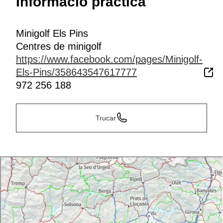
Informació pràctica
Minigolf Els Pins
Centres de minigolf
https://www.facebook.com/pages/Minigolf-
Els-Pins/358643547617777
972 256 188
Trucar