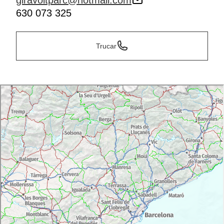
giravoltparc@hotmail.com
630 073 325
Trucar