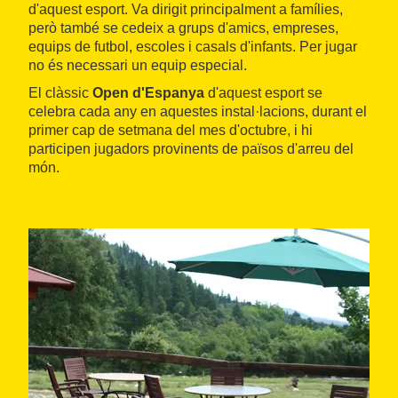
d'aquest esport. Va dirigit principalment a famílies,
però també se cedeix a grups d'amics, empreses,
equips de futbol, escoles i casals d'infants. Per jugar
no és necessari un equip especial.
El clàssic
Open d'Espanya
d'aquest esport se
celebra cada any en aquestes instal·lacions, durant el
primer cap de setmana del mes d'octubre, i hi
participen jugadors provinents de països d'arreu del
món.