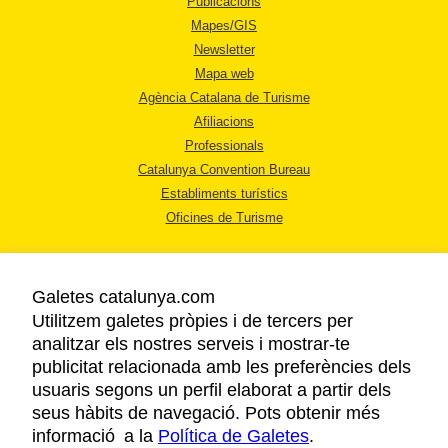
Publicacions
Mapes/GIS
Newsletter
Mapa web
Agència Catalana de Turisme
Afiliacions
Professionals
Catalunya Convention Bureau
Establiments turístics
Oficines de Turisme
Galetes catalunya.com
Utilitzem galetes pròpies i de tercers per
analitzar els nostres serveis i mostrar-te
AVÍS LEGAL
publicitat relacionada amb les preferències dels
POLÍTICA DE PRIVACITAT
usuaris segons un perfil elaborat a partir dels
COOKIES
seus hàbits de navegació. Pots obtenir més
informació a la
Política de Galetes
ACCESSIBILITAT
.